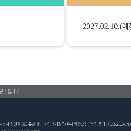
-
2027.02.10.(예
단수집거부
 부천시 경인로 590 유한대학교 입학지원팀(유재라관1층) / 입학문의 : T.02-2610-040
right ⓒ Yuhan University.