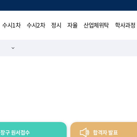
수시1차
수시2차
정시
자율
산업체위탁
학사과정
창구 원서접수
합격자 발표