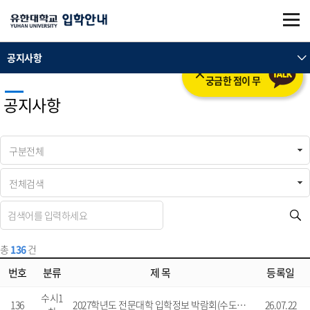
본문 바로가기
주메뉴 바로가기
공지사항
입학의 모든 것을 도와드립니다.
궁금한 점이 무엇인가요?
공지사항
총
136
건
번호
분류
제 목
등록일
수시1
136
2027학년도 전문대학 입학정보 박람회(수도권.강원권)
26.07.22