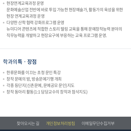
현장연계교육과정 운영
문화예술산업 전반에 바로 투입 가능한 현장예술가, 활동가의 육성을 위한
현장 연계교육과정 운영
다양한 산학 협력 강화프로그램 운영
뉴미디어 콘텐츠에 적합한 스토리 텔링 교육을 통해 문예창작능력 분야의
직무능력을 개발하고 현장요구에 부응하는 교육 프로그램 운영.
학과의
특ㆍ장점
한류문화를 이끄는 초청 문인 특강
창작 문예의 밤, 방송문예기행 개최
각종 등단지(신촌문예, 문예공모 문인)지도
창작 동아리 활동(1:1 담당교수의 창작과 첨삭지도)
찾아오시는 길
개인정보처리방침
이메일무단수집거부