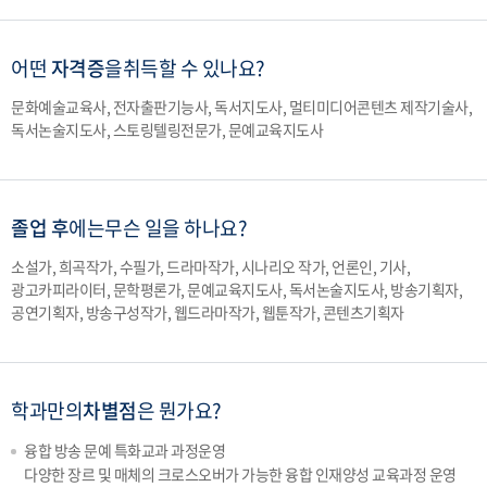
어떤
자격증
을
취득할 수 있나요?
문화예술교육사, 전자출판기능사, 독서지도사, 멀티미디어콘텐츠 제작기술사,
독서논술지도사, 스토링텔링전문가, 문예교육지도사
졸업 후
에는
무슨 일을 하나요?
소설가, 희곡작가, 수필가, 드라마작가, 시나리오 작가, 언론인, 기사,
광고카피라이터, 문학평론가, 문예교육지도사, 독서논술지도사, 방송기획자,
공연기획자, 방송구성작가, 웹드라마작가, 웹툰작가, 콘텐츠기획자
학과만의
차별점
은 뭔가요?
융합 방송 문예 특화교과 과정운영
다양한 장르 및 매체의 크로스오버가 가능한 융합 인재양성 교육과정 운영