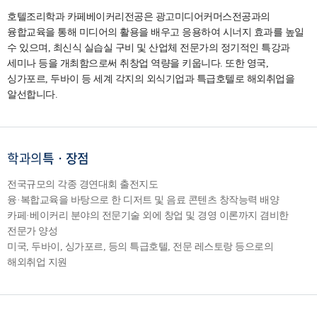
호텔조리학과 카페베이커리전공은 광고미디어커머스전공과의
융합교육을 통해 미디어의 활용을 배우고 응용하여 시너지 효과를 높일
수 있으며, 최신식 실습실 구비 및 산업체 전문가의 정기적인 특강과
세미나 등을 개최함으로써 취창업 역량을 키웁니다. 또한 영국,
싱가포르, 두바이 등 세계 각지의 외식기업과 특급호텔로 해외취업을
알선합니다.
학과의
특ㆍ장점
전국규모의 각종 경연대회 출전지도
융
·
복합교육을 바탕으로 한 디저트 및 음료 콘텐츠 창작능력 배양
카페
·
베이커리 분야의 전문기술 외에 창업 및 경영 이론까지 겸비한
전문가 양성
미국, 두바이, 싱가포르, 등의 특급호텔, 전문 레스토랑 등으로의
해외취업 지원