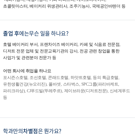
초콜릿마스터, 베이커리 위생관리사, 조주기능사, 국제공인바텐더 등
졸업 후
에는
무슨 일을 하나요?
호텔 베이커리 부서, 프랜차이즈 베이커리, 카페 및 식음료 전문점,
디저트 전문 업체 및 전문교육기관의 강사, 전공 관련 창업을 통한
사업가 및 관련분야 전문가 등
어떤 회사에 취업을 하나요
포시즌스호텔, 조선호텔, 콘래드호텔, 하얏트호텔, 등의 특급호텔,
유한생활건강(뉴오리진), 폴바셋, 스타벅스, SPC그룹(파리바케트,
파리크라상), CJ푸드빌(뚜레주르), 제이브라운(디저트전문), 신세계푸드
등
학과만의
차별점
은 뭔가요?